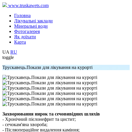
www.truskawets.com
Головна
Лікувальні заклади
Мінеральні води
Фотогалерея
Як доїхати
Карта
UA
RU
toggle
Трускавець.Покази для лікування на курорті
Захворювання нирок та сечовивідних шляхів
- Хронічний пієлонефрит та цистит;
- сечокам'яна хвороба;
- Післяопераційне видалення каміння;