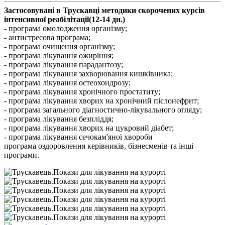
Застосовувані в Трускавці методики скорочених курсів
інтенсивної реабілітації(12-14 дн.)
- програма омолодження організму;
- антистресова програма;
- програма очищення організму;
- програма лікування ожиріння;
- програма лікування парадантозу;
- програма лікування захворювання кишківника;
- програма лікування остеохондрозу;
- програма лікування хронічного простатиту;
- програма лікування хворих на хронічний пієлонефрит;
- програма загального діагностично-лікувального огляду;
- програма лікування безпліддя;
- програма лікування хворих на цукровий діабет;
- програма лікування сечокам'яної хвороби
програма оздоровлення керівників, бізнесменів та інші
програми.