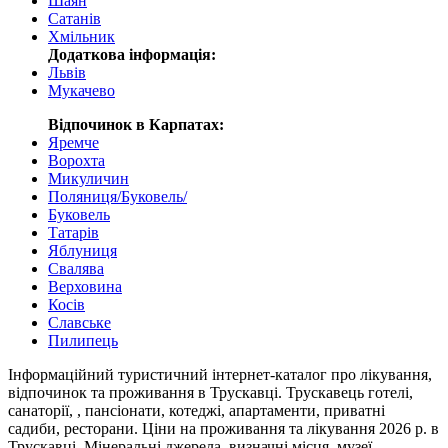
Шаян
Сатанів
Хмільник
Додаткова інформація:
Львів
Мукачево
Відпочинок в Карпатах:
Яремче
Ворохта
Микуличин
Поляниця/Буковель/
Буковель
Татарів
Яблуниця
Cвалява
Верховина
Косів
Славське
Пилипець
Інформаційний туристичний інтернет-каталог про лікування,
відпочинок та проживання в Трускавці. Трускавець готелі,
санаторії, , пансіонати, котеджі, апартаменти, приватні
садиби, ресторани. Ціни на проживання та лікування 2026 р. в
Трускавці. Мінеральні джерела, визначні місця, музеї,