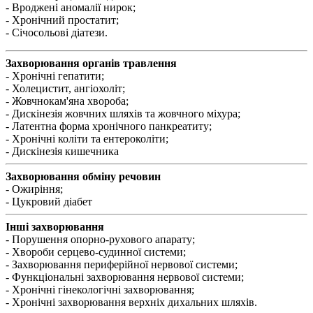
- Вроджені аномалії нирок;
- Хронічний простатит;
- Січосольові діатези.
Захворювання органів травлення
- Хронічні гепатити;
- Холецистит, ангіохоліт;
- Жовчнокам'яна хвороба;
- Дискінезія жовчних шляхів та жовчного міхура;
- Латентна форма хронічного панкреатиту;
- Хронічні коліти та ентероколіти;
- Дискінезія кишечника
Захворювання обміну речовин
- Ожиріння;
- Цукровий діабет
Інші захворювання
- Порушення опорно-рухового апарату;
- Хвороби серцево-судинної системи;
- Захворювання периферійної нервової системи;
- Функціональні захворювання нервової системи;
- Хронічні гінекологічні захворювання;
- Хронічні захворювання верхніх дихальних шляхів.