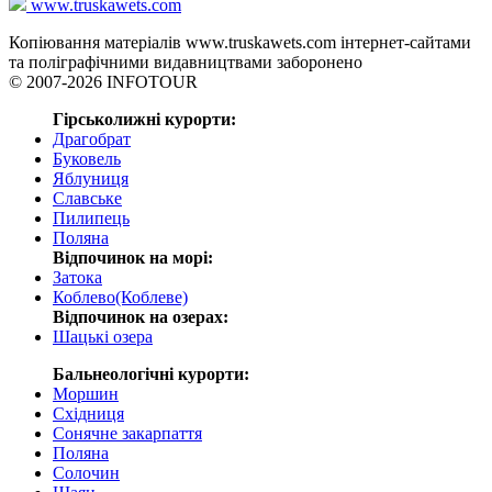
www.truskawets.com
Копіювання матеріалів www.truskawets.com інтернет-сайтами
та поліграфічними видавництвами заборонено
© 2007-2026 INFOTOUR
Гірськолижні курорти:
Драгобрат
Буковель
Яблуниця
Славське
Пилипець
Поляна
Відпочинок на морі:
Затока
Коблево(Коблеве)
Відпочинок на озерах:
Шацькі озера
Бальнеологічні курорти:
Моршин
Східниця
Сонячне закарпаття
Поляна
Солочин